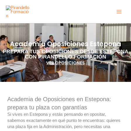
Ir
Main
al
Men
contenido
Academia Oposiciones Estepona
PREPARA TUS OPOSICIONES DESDE ESTEPONA
CON PIRANDELLO FORMACIÓN
VER OPOSICIONES
Academia de Oposiciones en Estepona:
prepara tu plaza con garantías
Si vives en Estepona y estás pensando en opositar,
sabemos exactamente en qué punto te encuentras: quieres
una plaza fija en la Administración, pero necesitas una