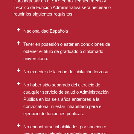
Para ingresar en el SAS como Técnico medio y
Técnico de Función Administrativa será necesario
reunir los siguientes requisitos:
Nacionalidad Española
Tener en posesión o estar en condiciones de
obtener el título de graduado o diplomado
Tema 01.
La Constitución Española de 1978.
universitario.
Valores superiores y principios inspiradores.
Estudio particular de los derechos y deberes
No exceder de la edad de jubilación forzosa.
fundamentales, y de la regulación constitucional
de la Jefatura del Estado y de los Poderes
Públicos. Estudio particular del derecho a la
No haber sido separado del ejercicio de
protección de la salud.
cualquier servicio de salud o Administración
Pública en los seis años anteriores a la
Tema 02.
Ley Orgánica 2/2007, de 19 de marzo,
convocatoria, ni estar inhabilitado para el
de reforma del Estatuto de Autonomía para
ejercicio de funciones públicas.
Andalucía: Título Preliminar; Título I (derechos
sociales, deberes y políticas públicas); Título II
No encontrarse inhabilitados por sanción o
(competencias de la Comunidad Autónoma en
pena, para el ejercicio profesional, o para el