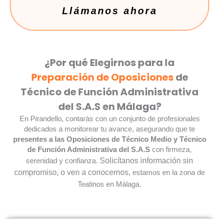
Andaluz de Salud. Asistencia sanitaria pública en
Llámanos ahora
Andalucía: la estructura, organización y
funcionamiento de los Especializada; y las Áreas
de Gestión Sanitarias. Áreas de organización
especial: Salud Mental; Trasplantes; Urgencias;
Red Andaluza de Medicina Transfusional, Tejidos
¿Por qué Elegirnos para la
y Células; Biobanco del SSPA.
Preparación de Oposiciones
de
Tema 05.
Ley Orgánica 3/2018, de 5 de
Técnico de Función Administrativa
diciembre, de Protección de Datos Personales y
del S.A.S en Málaga?
garantía de los derechos digitales: disposiciones
generales; principios de protección de datos;
En Pirandello, contarás con un conjunto de profesionales
derechos de las personas. Ley 1/2014, de 24 de
dedicados a monitorear tu avance, asegurando que te
junio, de Transparencia Pública de Andalucía:
presentes a las Oposiciones de Técnico Medio y Técnico
principios básicos; derechos y obligaciones; la
de Función Administrativa del S.A.S
con firmeza,
publicidad activa; el derecho de acceso a la
Solicítanos información sin
serenidad y confianza.
información pública; el fomento de la
compromiso, o ven a conocernos,
estamos en la zona de
transparencia.
.
Teatinos en Málaga
Tema 06.
Prevención de riesgos laborales. Ley
31/1995, de 8 de noviembre, de Prevención de