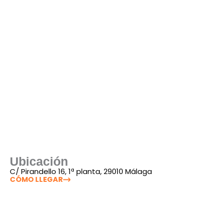
Tema 10.
Las tecnologías de la información y
comunicaciones en el Servicio Andaluz de Salud.
Los sistemas de información corporativos. El
puesto de trabajo digital. Ayuda Digital.
Ciberseguridad. El Código de Conducta en el uso
de las Tecnologías de la Información y la
Comunicación para profesionales públicos de la
Administración de la Junta de Andalucía.
Ubicación
C/ Pirandello 16, 1ª planta, 29010 Málaga
CÓMO LLEGAR