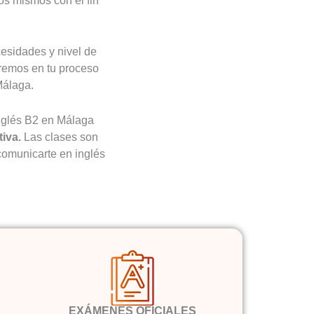
os mismos con el fin
cesidades y nivel de
aremos en tu proceso
álaga.
nglés B2 en Málaga
iva.
Las clases son
 comunicarte en inglés
EXÁMENES OFICIALES