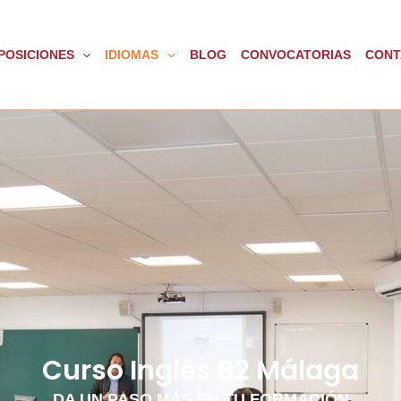
POSICIONES
IDIOMAS
BLOG
CONVOCATORIAS
CONT
Curso Inglés B2 Málaga
DA UN PASO MÁS EN TU FORMACIÓN