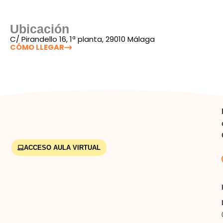
Tema 21.
Los actos procesales. Requisitos de los
Ubicación
actos procesales: a) lugar; b) tiempo: Términos y
C/ Pirandello 16, 1ª planta, 29010 Málaga
plazos: Cómputo de los plazos; c) forma
CÓMO LLEGAR
(consideración de la lengua oficial). Defectos de
los actos: Nulidad, anulabilidad, irregularidad;
subsanación de defectos.
Tema 22.
Las resoluciones de los órganos
judiciales. Clases de resoluciones judiciales:
Contenido y características. Las resoluciones de
los órganos judiciales colegiados. Las
resoluciones del Letrado de la Administración de
Justicia.
ACCESO AULA VIRTUAL
Tema 23.
Los actos de comunicación con otros
Tribunales y Autoridades: oficios y mandamientos.
El auxilio judicial: los exhortos y los
mandamientos en el proceso penal. Cooperación
jurídica internacional: las comisiones rogatorias.