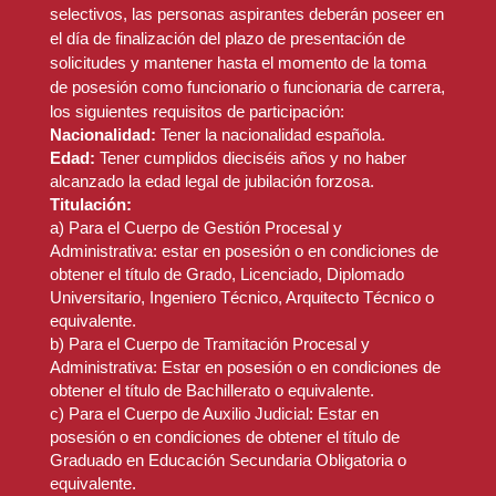
selectivos, las personas aspirantes deberán poseer en
Fase de oposición
el día de finalización del plazo de presentación de
solicitudes y mantener hasta el momento de la toma
Tema 1.
La Constitución española de 1978:
Constará de tres ejercicios obligatorios
de posesión como funcionario o funcionaria de carrera,
Estructura y contenido. Las atribuciones de la
y eliminatorios. Todos los ejercicios
los siguientes requisitos de participación:
Corona. Las Cortes Generales: Composición,
tendrán lugar en el mismo día y hora en
Nacionalidad:
atribuciones y funcionamiento. La elaboración de
Tener la nacionalidad española.
todas las sedes de examen, en un único
Edad:
las leyes. El Tribunal Constitucional. Composición
Tener cumplidos dieciséis años y no haber
acto de examen, uno a continuación de
alcanzado la edad legal de jubilación forzosa.
y funciones.
otro. Las plantillas correctoras de las
Titulación:
pruebas con respuestas alternativas se
a) Para el Cuerpo de Gestión Procesal y
Tema 2.
Derecho de igualdad y no discriminación
Administrativa: estar en posesión o en condiciones de
publicarán en un plazo máximo de dos
por razón de género: especial referencia a la Ley
obtener el título de Grado, Licenciado, Diplomado
Orgánica 3/2007, para la Igualdad Efectiva de
días, a contar desde la finalización de la
Universitario, Ingeniero Técnico, Arquitecto Técnico o
Mujeres y Hombres. La Ley Orgánica 1/2004, de
prueba.
equivalente.
Medidas de Protección Integral contra la Violencia
b) Para el Cuerpo de Tramitación Procesal y
de Género. Antecedentes. Objeto y principios
1.1 Primer ejercicio.
Administrativa: Estar en posesión o en condiciones de
rectores. Medidas de sensibilización, prevención
obtener el título de Bachillerato o equivalente.
y detección. Derechos de las mujeres víctimas de
De carácter teórico, escrito y eliminatorio.
c) Para el Cuerpo de Auxilio Judicial: Estar en
la violencia de género. Tutela institucional. Ley
Consistirá en contestar un cuestionario-test sobre
posesión o en condiciones de obtener el título de
15/2022, de 12 de julio, integral para la igualdad de
las materias del programa detallado en el anexo
Graduado en Educación Secundaria Obligatoria o
trato y la no discriminación. La Ley 4/2023, de 28
VI. Constará de 100 preguntas con cuatro
equivalente.
de febrero, para la igualdad real y efectiva de las