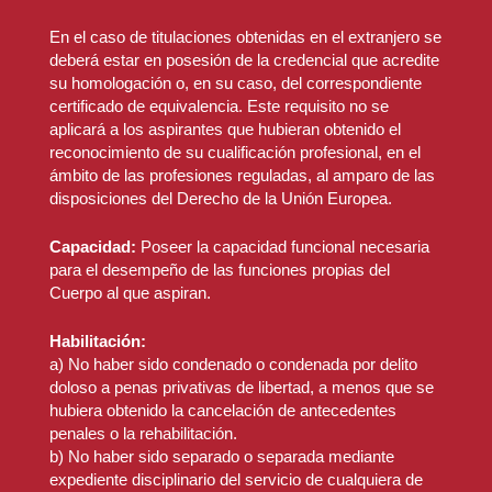
respuestas alternativas de las cuales sólo una es
personas trans y para la garantía de los derechos
la correcta.
En el caso de titulaciones obtenidas en el extranjero se
de las personas LGTBI.
deberá estar en posesión de la credencial que acredite
La duración del ejercicio de será de 100 minutos.
su homologación o, en su caso, del correspondiente
Tema 3.
El Gobierno y la Administración. El
certificado de equivalencia. Este requisito no se
Presidente del Gobierno. El Consejo de Ministros.
Se calificará de 0 a 60 puntos.
aplicará a los aspirantes que hubieran obtenido el
Organización administrativa española: Ministros,
reconocimiento de su cualificación profesional, en el
Secretarios de Estado, Subsecretarios y
Las preguntas acertadas se valorarán con 0,60
ámbito de las profesiones reguladas, al amparo de las
Directores Generales. La Administración periférica
puntos; las preguntas no acertadas y las que
disposiciones del Derecho de la Unión Europea.
del Estado. Los Delegados de Gobierno en la
contengan respuestas múltiples descontarán 0,15
Comunidad Autónoma y los Subdelegados de
puntos; las preguntas no contestadas no serán
Capacidad:
Gobierno. La Secretaria de Estado de Justicia:
Poseer la capacidad funcional necesaria
puntuadas.
para el desempeño de las funciones propias del
Principales competencias.
Cuerpo al que aspiran.
La puntuación obtenida por cada aspirante se
Tema 4.
Organización territorial del Estado en la
corresponderá con el número de respuestas
Habilitación:
Constitución. Las Comunidades Autónomas: Su
acertadas, hecha la deducción de las no
a) No haber sido condenado o condenada por delito
constitución y competencias. Los Estatutos de
acertadas. La nota mínima para superar el primer
doloso a penas privativas de libertad, a menos que se
Autonomía. La Administración Local. La provincia
ejercicio será de 30 puntos.
hubiera obtenido la cancelación de antecedentes
y el municipio.
penales o la rehabilitación.
El cuestionario propuesto por el Tribunal
b) No haber sido separado o separada mediante
Tema 5.
La Unión Europea. Competencias de la
contendrá 104 preguntas, las 100 primeras
expediente disciplinario del servicio de cualquiera de
Unión Europea. Instituciones y órganos de la