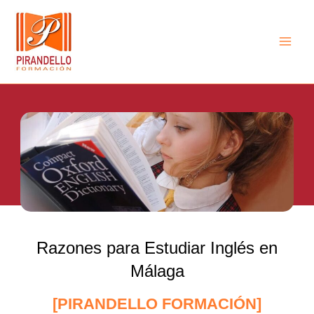
Ir
Main
al
Men
contenido
Razones para Estudiar Inglés en
Málaga
[PIRANDELLO FORMACIÓN]