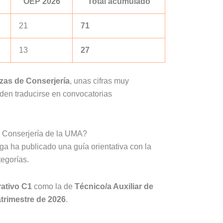
OEP 2026
Total acumulado
21
71
13
27
azas de Conserjería
, unas cifras muy
eden traducirse en convocatorias
y Conserjería de la UMA?
ga ha publicado una guía orientativa con la
tegorías.
ativo C1
como la de
Técnico/a Auxiliar de
atrimestre de 2026
.